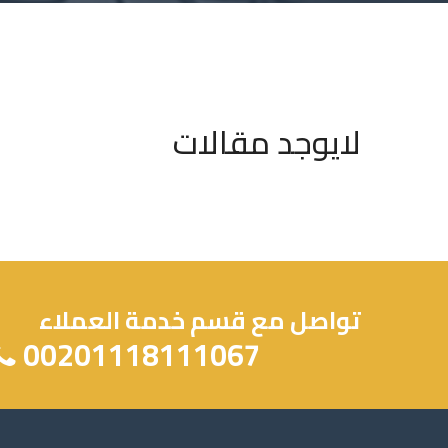
لايوجد مقالات
تواصل مع قسم خدمة العملاء
00201118111067