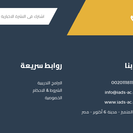
نا
روابط سريعة
002011181
البرامج التدريبية
الشروط & الاحكام
info@iads-ac
الخصوصية
www.iads-ac
ميز - مدينة 6 أكتوبر - مصر