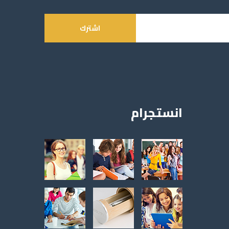
اشترك
انستجرام